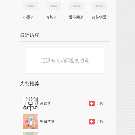
小景☆之星
青蛇☆·翼
爱不回来
葑芯锁爱
最近访客
还没有人访问您的频道
为您推荐
吊德斯
订阅
明白学堂
订阅