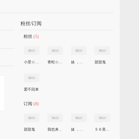
粉丝/订阅
粉丝
(5)
小景☆之星
青蛇☆·翼
妹 ，灬精榊
甜甜鬼
爱不回来
订阅
(8)
甜甜鬼
我也来了56
妹 ，灬精榊
５６美女主播