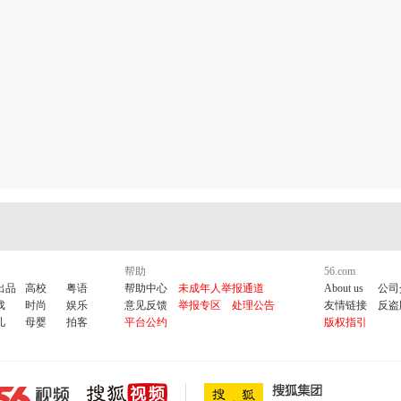
帮助
56.com
出品
高校
粤语
帮助中心
未成年人举报通道
About us
公司
戏
时尚
娱乐
意见反馈
举报专区
处理公告
友情链接
反盗
儿
母婴
拍客
平台公约
版权指引