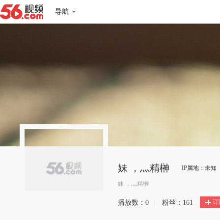
导航
妹 ，灬精榊
IP属地：未知
妹 ，灬精榊
订
播放数：
0
|
粉丝：
161