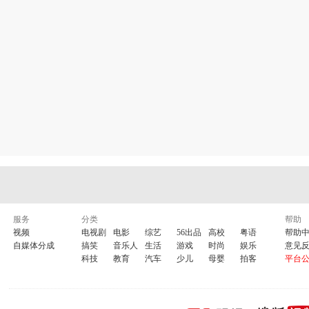
服务
分类
帮助
视频
电视剧
电影
综艺
56出品
高校
粤语
帮助
自媒体分成
搞笑
音乐人
生活
游戏
时尚
娱乐
意见
科技
教育
汽车
少儿
母婴
拍客
平台