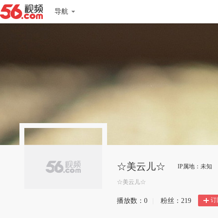
导航
☆美云儿☆
IP属地：未知
☆美云儿☆
订
播放数：
0
|
粉丝：
219