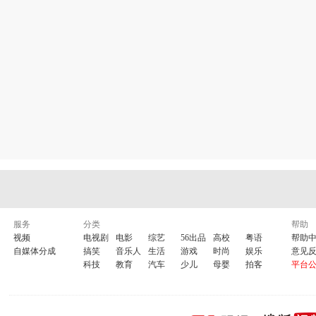
服务
分类
帮助
视频
电视剧
电影
综艺
56出品
高校
粤语
帮助
自媒体分成
搞笑
音乐人
生活
游戏
时尚
娱乐
意见
科技
教育
汽车
少儿
母婴
拍客
平台