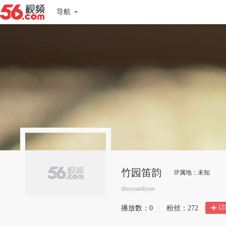
导航
竹园笛韵
IP属地：未知
zhuyuandiyun
订
播放数：
0
|
粉丝：
272