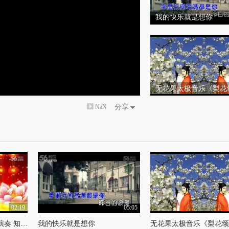
我的快乐就是想你
无花果太极音乐《梨花
长版29.11_标清
NaN
分享
02:19
05:05
葫芦丝独奏【贺新年】演奏 知足常乐
我的快乐就是想你