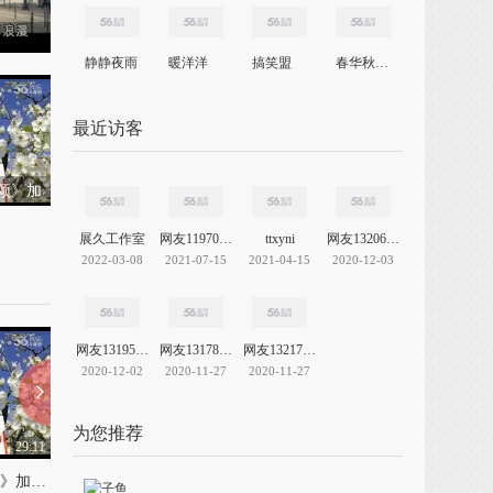
静静夜雨
暖洋洋
搞笑盟
春华秋实wjh
最近访客
颂》加
展久工作室
网友11970392147060695
ttxyni
网友13206899551311953
2022-03-08
2021-07-15
2021-04-15
2020-12-03
网友13195760249959342
网友13178397422932090
网友13217750883158056
2020-12-02
2020-11-27
2020-11-27
为您推荐
29:11
22:36
无花果太极音乐《梨花颂》加长版29.11_标清
太极拳伴奏音乐加长版《阴阳和谐》（22：37）...
《童年味道馆》xkb2014