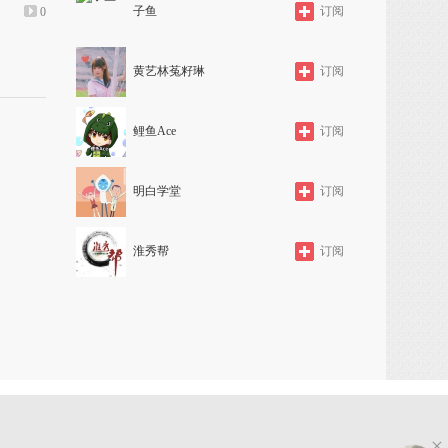
子鱼
订阅
0
上传: 1年前
0
上传: 1年前
黄艺林菟籽琳
订阅
鲤鱼Ace
订阅
明白学堂
订阅
淮秀帮
订阅