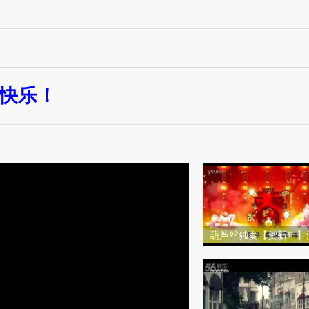
年快乐！
葫芦丝独奏【贺新年】
足常乐