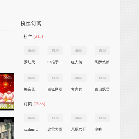
粉丝/订阅
粉丝
(213)
景红天酒业
中推于明老师
红人装平台0525
陶醉悠然
梅朵儿
狐狐网友
客家妹
泰山飘雪
订阅
(1985)
演奏 知
xuehua555
冰雹大哥
凤凰六哥
晓晓