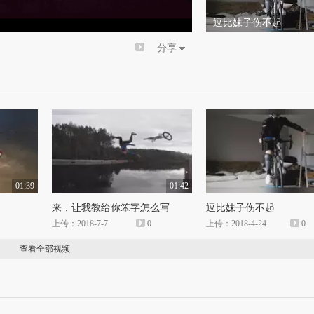
倍速
逗比妹子伤不起
分享
01:39
01:42
来，让我教给你笨字怎么写
逗比妹子伤不起
上传：2018-7-7
0
上传：2018-4-24
0
查看全部视频