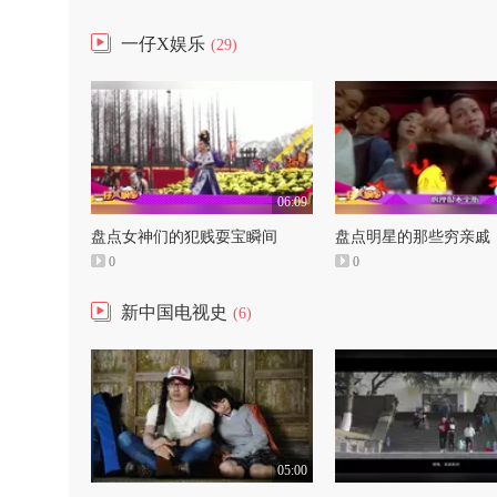
一仔X娱乐
(29)
06:09
盘点女神们的犯贱耍宝瞬间
盘点明星的那些穷亲戚
0
0
新中国电视史
(6)
05:00