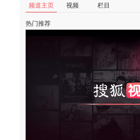
56
频道主页
视频
栏目
视
热门推荐
频
自
媒
体
亮
饱
出
对
品
人