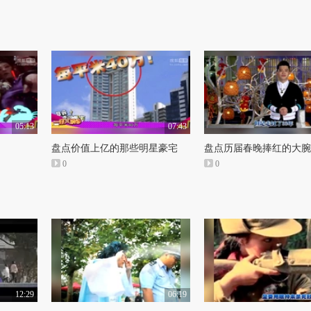
05:13
07:43
盘点价值上亿的那些明星豪宅
盘点历届春晚捧红的大腕
0
0
12:29
06:19