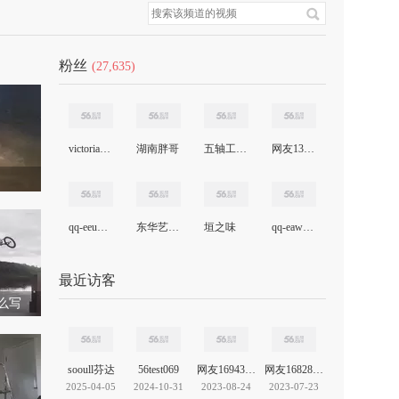
粉丝
(27,635)
victoriawang201211
湖南胖哥
五轴工具磨床
网友1390187515
qq-eeucjyqcni
东华艺术传承人
垣之味
qq-eawahzhbtw
最近访客
么写
sooull芬达
56test069
网友16943961360616939
网友16828980557179248
2025-04-05
2024-10-31
2023-08-24
2023-07-23