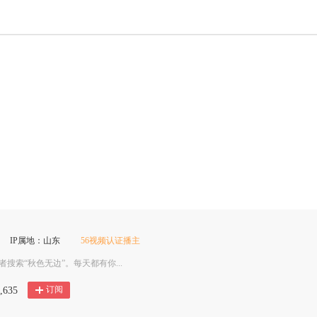
IP属地：山东
56视频认证播主
者搜索“秋色无边”。每天都有你...
订阅
,635