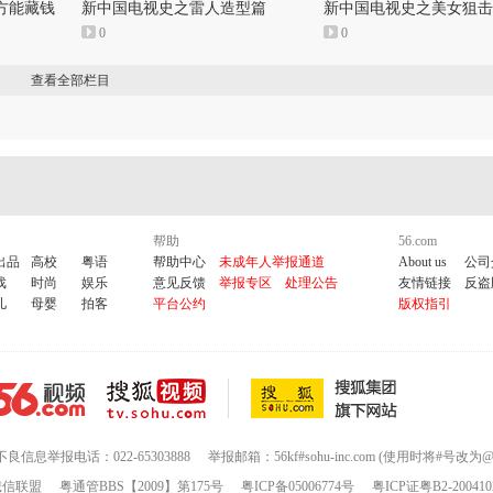
方能藏钱
新中国电视史之雷人造型篇
新中国电视史之美女狙击
0
0
查看全部栏目
帮助
56.com
出品
高校
粤语
帮助中心
未成年人举报通道
About us
公司
戏
时尚
娱乐
意见反馈
举报专区
处理公告
友情链接
反盗
儿
母婴
拍客
平台公约
版权指引
不良信息举报电话：022-65303888
举报邮箱：56kf#sohu-inc.com (使用时将#号改为@
诚信联盟
粤通管BBS【2009】第175号
粤ICP备05006774号
粤ICP证粤B2-200410