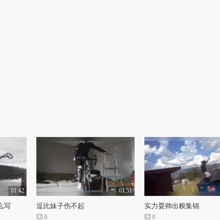
01:42
01:51
么写
逗比妹子伤不起
实力耍帅出糗集锦
0
0