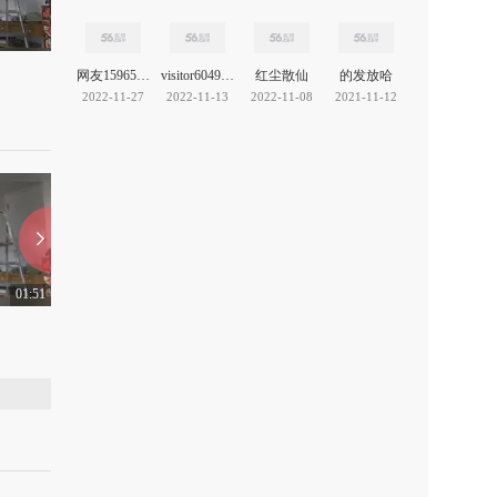
网友15965710293318451
visitor604905722
红尘散仙
的发放哈
2022-11-27
2022-11-13
2022-11-08
2021-11-12
01:51
01:37
实力耍帅出糗集锦
二货跳水失败精彩集锦
上传：2018-4-19
0
上传：2018-4-18
0