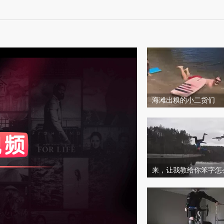
海滩出糗的小二货们
度
标准
和度
100
比度
100
来，让我教给你笨字怎