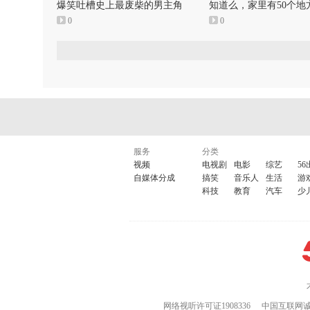
爆笑吐槽史上最废柴的男主角
知道么，家里有50个地
0
0
服务
分类
视频
电视剧
电影
综艺
56
自媒体分成
搞笑
音乐人
生活
游
科技
教育
汽车
少
网络视听许可证1908336
中国互联网