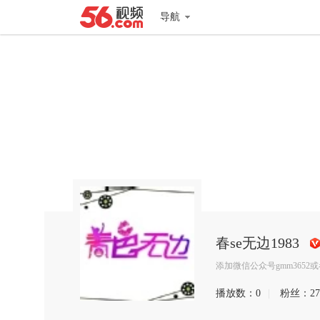
导航
春se无边1983
搜
添加微信公众号gmm3652或
狐
播放数：
0
|
粉丝：
27