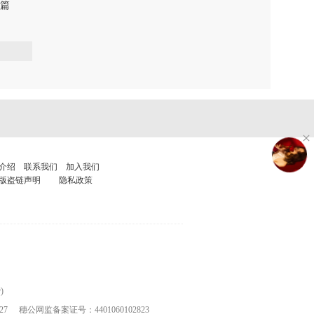
篇
新中国电视史奇葩道具篇
0
0
介绍
联系我们
加入我们
版盗链声明
隐私政策
)
27
穗公网监备案证号：4401060102823