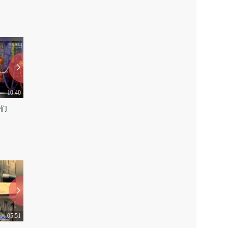
10:40
08:14
们
明星儿媳和老公公的那些事
盘点90后心中的经典电视
0
0
05:51
05:28