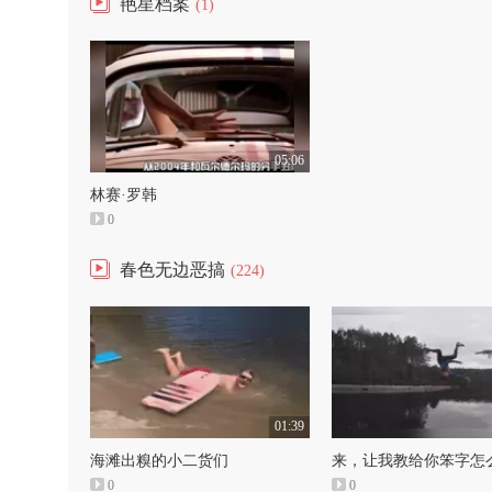
艳星档案
(1)
05:06
林赛·罗韩
0
春色无边恶搞
(224)
01:39
海滩出糗的小二货们
来，让我教给你笨字怎
0
0