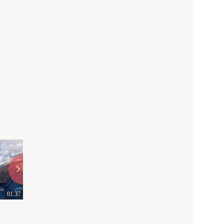
01:37
01:51
二货跳水失败精彩集锦
疯一样的“拆家”少年
0
0