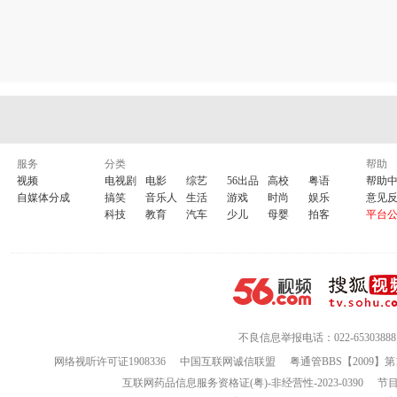
服务
分类
帮助
视频
电视剧
电影
综艺
56出品
高校
粤语
帮助
自媒体分成
搞笑
音乐人
生活
游戏
时尚
娱乐
意见
科技
教育
汽车
少儿
母婴
拍客
平台
不良信息举报电话：022-65303888
网络视听许可证1908336
中国互联网诚信联盟
粤通管BBS【2009】第
互联网药品信息服务资格证(粤)-非经营性-2023-0390
节目