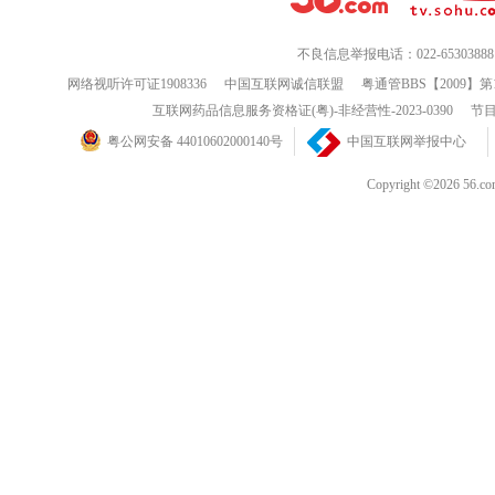
不良信息举报电话：022-65303888
网络视听许可证1908336
中国互联网诚信联盟
粤通管BBS【2009】第
互联网药品信息服务资格证(粤)-非经营性-2023-0390
节目
粤公网安备 44010602000140号
中国互联网举报中心
Copyright ©202