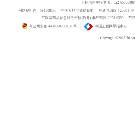
不良信息举报电话：022-65303888
网络视听许可证1908336
中国互联网诚信联盟
粤通管BBS【2009】第
互联网药品信息服务资格证(粤)-非经营性-2023-0390
节目
粤公网安备 44010602000140号
中国互联网举报中心
Copyright ©202