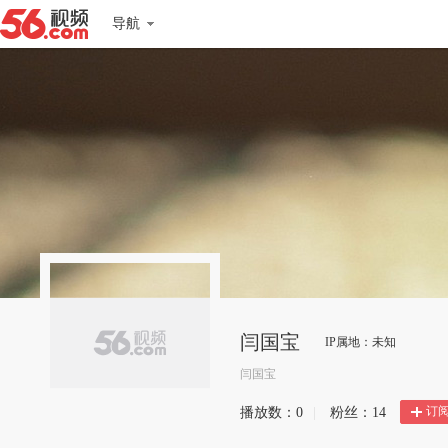
导航
闫国宝
IP属地：未知
闫国宝
订
播放数：
0
|
粉丝：
14