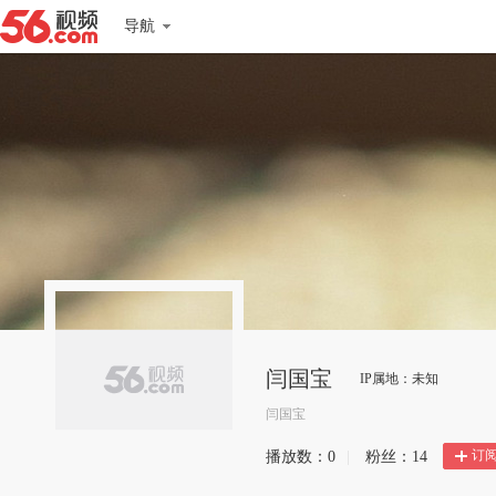
导航
闫国宝
IP属地：未知
闫国宝
订
播放数：
0
|
粉丝：
14