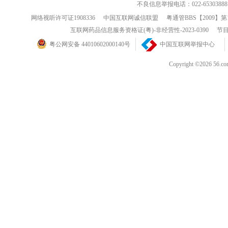
不良信息举报电话：022-65303888
网络视听许可证1908336
中国互联网诚信联盟
粤通管BBS【2009】第
互联网药品信息服务资格证(粤)-非经营性-2023-0390
节目
粤公网安备 44010602000140号
中国互联网举报中心
Copyright ©202