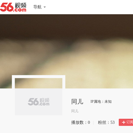
导航
同儿
IP属地：未知
同儿
订
播放数：
0
|
粉丝：
53