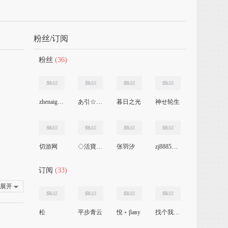
粉丝/订阅
粉丝
(36)
zhenaiguohoude
あ引☆诱‰
暮日之光
神せ轮生
切游网
◇活寶.o○
张羽汐
zj8885057
订阅
(33)
展开
松
平步青云
悅﹡βаву
找个我爱的人