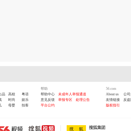
帮助
56.com
出品
高校
粤语
帮助中心
未成年人举报通道
About us
公司
戏
时尚
娱乐
意见反馈
举报专区
处理公告
友情链接
反盗
儿
母婴
拍客
平台公约
版权指引