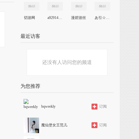
切游网
a9291431611111
漫碧游丝
あ引☆诱‰
最近访客
还没有人访问您的频道
为您推荐
bqweekly
订阅
魔仙堡女王范儿
订阅