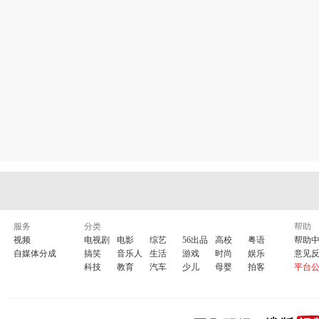
服务
分类
帮助
视频
电视剧
电影
综艺
56出品
高校
粤语
帮助
自媒体分成
搞笑
音乐人
生活
游戏
时尚
娱乐
意见
科技
教育
汽车
少儿
母婴
拍客
平台