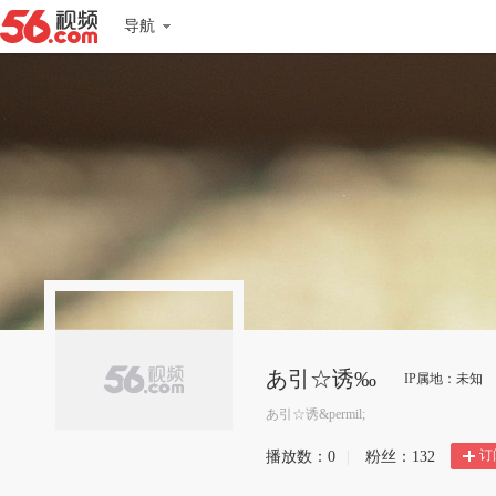
导航
あ引☆诱‰
IP属地：未知
あ引☆诱&permil;
订
播放数：
0
|
粉丝：
132