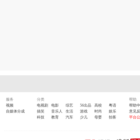
服务
分类
帮助
视频
电视剧
电影
综艺
56出品
高校
粤语
帮助
自媒体分成
搞笑
音乐人
生活
游戏
时尚
娱乐
意见
科技
教育
汽车
少儿
母婴
拍客
平台