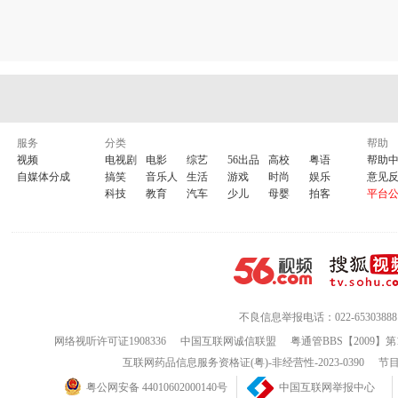
服务
分类
帮助
视频
电视剧
电影
综艺
56出品
高校
粤语
帮助
自媒体分成
搞笑
音乐人
生活
游戏
时尚
娱乐
意见
科技
教育
汽车
少儿
母婴
拍客
平台
不良信息举报电话：022-65303888
网络视听许可证1908336
中国互联网诚信联盟
粤通管BBS【2009】第
互联网药品信息服务资格证(粤)-非经营性-2023-0390
节目
粤公网安备 44010602000140号
中国互联网举报中心