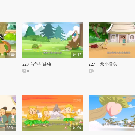
04:00
04:17
228 乌龟与狒狒
227 一块小骨头
0
0
05:31
04:00