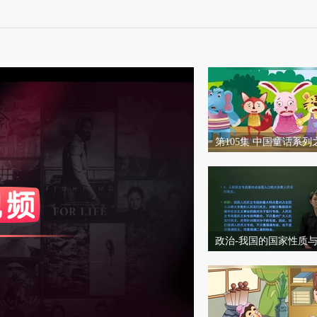
第105集 中国童话系列
来了
度
标准
和度
100
比度
100
政治-我国的国家性质
力和义务-钱小华