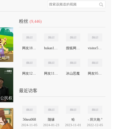
粉丝
(9,446)
网友18211607050013204
hukan1000
搜狐网友73463966
visitor537905515
之咕咚
网友12906327027472629
网友11705520977001185
冰山恶魔
网友957271234498981888
最近访客
与公民权
56test068
随缘
哈
- 圳大炮 °
2024-11-05
2024-01-23
2023-11-01
2022-12-05