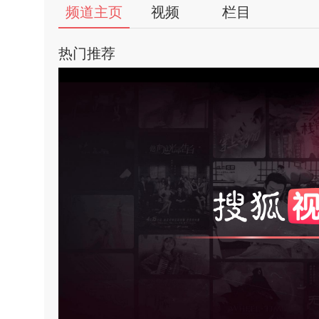
56
频道主页
视频
栏目
视
热门推荐
频
自
媒
体
亮
饱
出
对
品
人