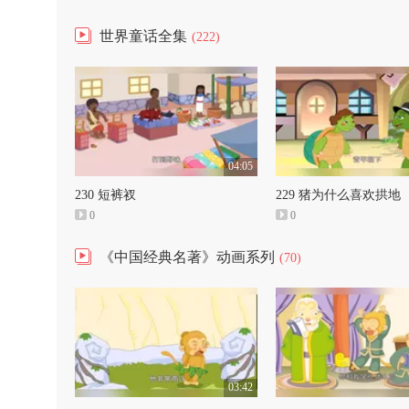
世界童话全集
(222)
04:05
230 短裤衩
229 猪为什么喜欢拱地
0
0
《中国经典名著》动画系列
(70)
03:42