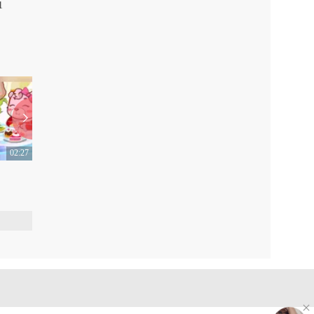
1
第5集 西游记之大闹天宫2
第6集 西游记之勇斗黑风
0
0
02:27
02:56
130 学数数 KTV版
129 牵牛花 KTV版
0
0