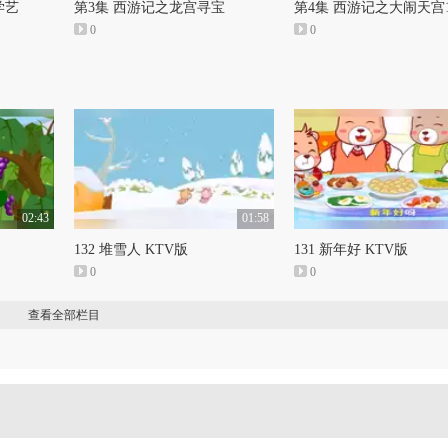
学艺
第3集 西游记之龙宫寻宝
第4集 西游记之大闹天宫
0
0
02:43
01:58
132 堆雪人 KTV版
131 新年好 KTV版
0
0
查看全部栏目