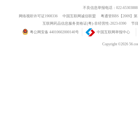
不良信息举报电话：022-65303888
网络视听许可证1908336
中国互联网诚信联盟
粤通管BBS【2009】第
互联网药品信息服务资格证(粤)-非经营性-2023-0390
节目
粤公网安备 44010602000140号
中国互联网举报中心
Copyright ©202