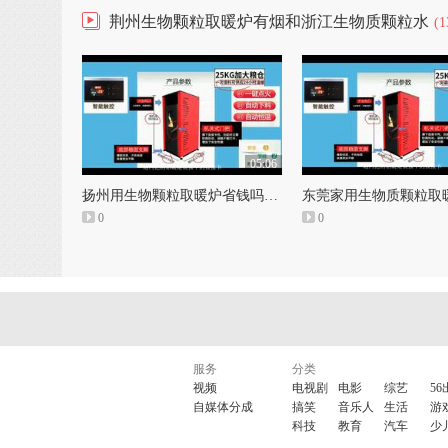
荆州生物颗粒取暖炉有烟和浙江生物质颗粒水
(1
05:06
扬州用生物颗粒取暖炉省钱吗和生物质颗粒取暖炉什么牌子的好
0
0
服务
分类
视频
电视剧
电影
综艺
56
自媒体分成
搞笑
音乐人
生活
游
科技
教育
汽车
少