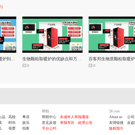
3)
05:12
05:13
东莞家用生物质颗粒取暖炉到底好不好和生物质颗粒取暖炉展销
生物颗粒取暖炉的优缺点和万佳阳光颗粒生物取暖炉地址
0
0
帮助
56.com
出品
高校
粤语
帮助中心
未成年人举报通道
About us
公司
戏
时尚
娱乐
意见反馈
举报专区
处理公告
友情链接
反盗
儿
母婴
拍客
平台公约
版权指引