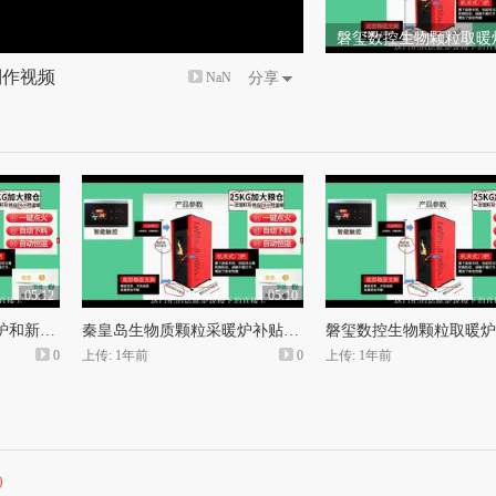
磐玺数控生物颗粒取暖
安 家用生物质颗粒采
制作视频
NaN
分享
05:12
05:10
潍坊二手生物颗粒采暖炉和新乡市那有卖生物颗粒取暖炉
秦皇岛生物质颗粒采暖炉补贴和西安家用生物颗粒采暖炉
0
上传: 1年前
0
上传: 1年前
)