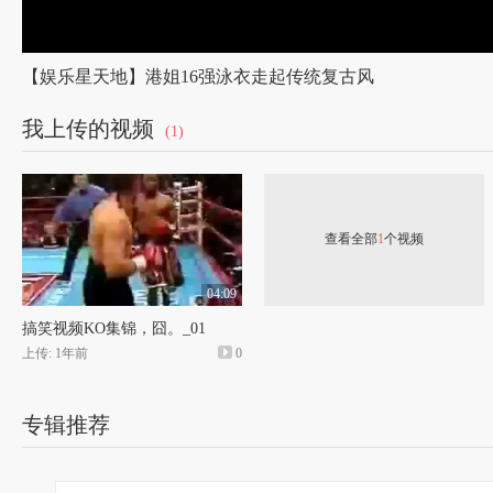
【娱乐星天地】港姐16强泳衣走起传统复古风
我上传的视频
(1)
查看全部
1
个视频
04:09
搞笑视频KO集锦，囧。_01
上传: 1年前
0
专辑推荐