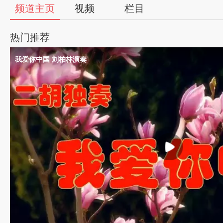
56
频道主页
视频
栏目
视
热门推荐
频
我爱你中国 刘柏林演奏
自
媒
体
出
品
人