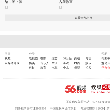
给古琴上弦
古琴教室
0
0
查看全部栏目
服务
分类
帮助
视频
电视剧
电影
综艺
56出品
高校
粤语
帮助
自媒体分成
搞笑
音乐人
生活
游戏
时尚
娱乐
意见
科技
教育
汽车
少儿
母婴
拍客
平台
不良信息举报电话：022-65303888
网络视听许可证1908336
中国互联网诚信联盟
粤通管BBS【2009】第