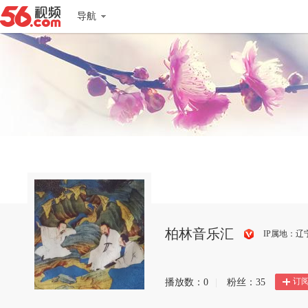
导航
柏林音乐汇
IP属地：辽
搜
狐
订
播放数：
0
|
粉丝：
35