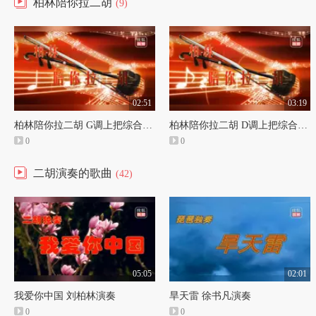
柏林陪你拉二胡
(9)
02:51
03:19
柏林陪你拉二胡 G调上把综合练习
柏林陪你拉二胡 D调上把综合练习
0
0
二胡演奏的歌曲
(42)
05:05
02:01
我爱你中国 刘柏林演奏
旱天雷 徐书凡演奏
0
0