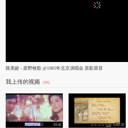
陈美龄 - 原野牧歌 @1985年北京演唱会 原影原音
我上传的视频
(96)
03:42
02:32