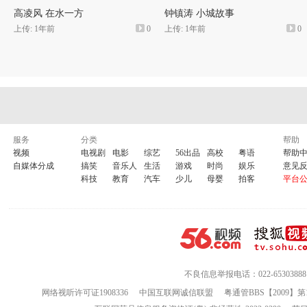
高凌风 在水一方
钟镇涛 小城故事
上传: 1年前
0
上传: 1年前
0
服务
分类
帮助
视频
电视剧
电影
综艺
56出品
高校
粤语
帮助
自媒体分成
搞笑
音乐人
生活
游戏
时尚
娱乐
意见
科技
教育
汽车
少儿
母婴
拍客
平台
不良信息举报电话：022-65303888
网络视听许可证1908336
中国互联网诚信联盟
粤通管BBS【2009】第