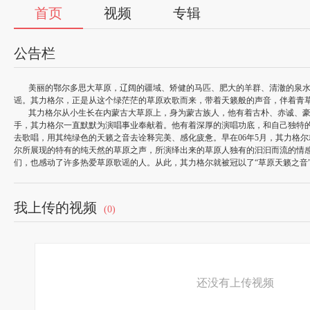
首页
视频
专辑
公告栏
美丽的鄂尔多思大草原，辽阔的疆域、矫健的马匹、肥大的羊群、清澈的泉水
谣。其力格尔，正是从这个绿茫茫的草原欢歌而来，带着天籁般的声音，伴着青
其力格尔从小生长在内蒙古大草原上，身为蒙古族人，他有着古朴、赤诚、豪
手，其力格尔一直默默为演唱事业奉献着。他有着深厚的演唱功底，和自己独特
去歌唱，用其纯绿色的天籁之音去诠释完美、感化疲惫。早在06年5月，其力格
尔所展现的特有的纯天然的草原之声，所演绎出来的草原人独有的汩汩而流的情
们，也感动了许多热爱草原歌谣的人。从此，其力格尔就被冠以了“草原天籁之音
我上传的视频
(0)
还没有上传视频