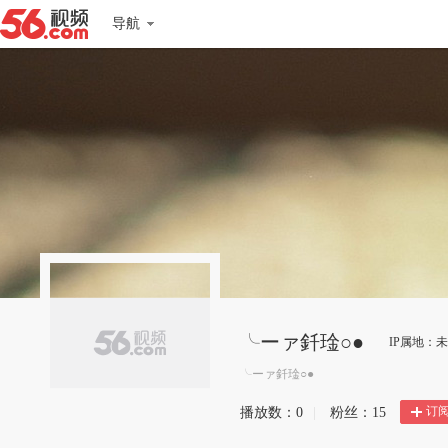
导航
╰ーァ釺琻○●
IP属地：
╰ーァ釺琻○●
订
播放数：
0
|
粉丝：
15