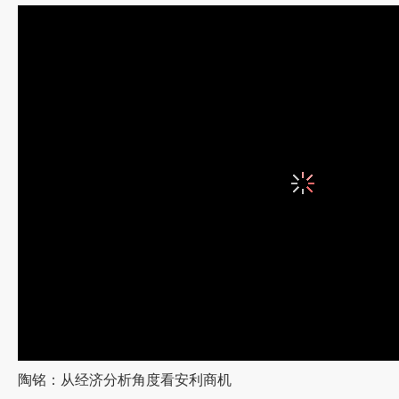
卡....这最主要是网速的问题哦！！！多开几个暂停，过一会
一个要看的影视，这样就可以了
谢谢
还可以下载安装【
飞速土豆
】视频更流
由于大字报过长，有的专辑做到别的大字报里
欢迎光
【影视帝国】
点此
连接
【科教电脑外语 搞笑】
点此
连接
【电影专辑系列】
点此
连接
【动画片影视系列】
点此
连接
陶铭：从经济分析角度看安利商机
【生日蛋糕 面包系列】【音乐歌舞曲】
点此