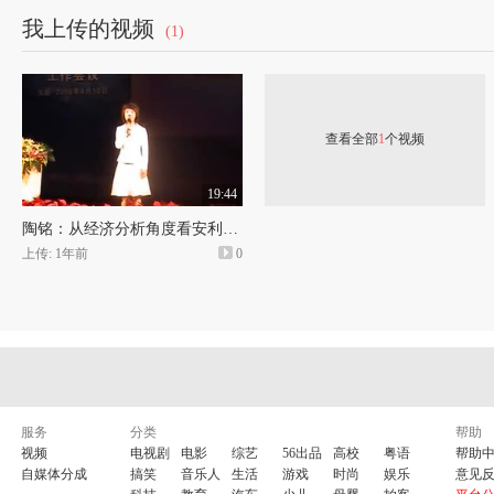
【08年电视连续剧视频空间】
点此
链接
我上传的视频
(1)
【古装历史武侠连续剧】
点此
链接
【中国各大电视台】 点此
链接
【香港凤凰卫视】 中文台 点此
链
查看全部
1
个视频
19:44
【
影视目录
陶铭：从经济分析角度看安利商机
上传: 1年前
0
56超级链接影
服务
分类
帮助
56十亿播放优秀会员
高清剧场56连接
5
视频
电视剧
电影
综艺
56出品
高校
粤语
帮助
自媒体分成
搞笑
音乐人
生活
游戏
时尚
娱乐
意见
连续剧系列
古装剧系列
歌曲系列集
学习影