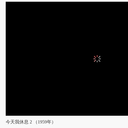
忆起苏轼《卜算子》：“缺月挂疏桐，漏断人初静。谁见幽人独往来？飘渺孤
寒枝不肯栖，寂寞沙洲冷。”即若星星鬓影如许，幽独黯然，仍傲然如鸿，独立而
淡酒黄花、细雨梧桐中茕茕孑立的易安老人呢？
山一程、水一程的人间惆怅客纳兰性德呢？
但得秋愁如许，尽享百年孤独。
今天我休息 2 （1959年）