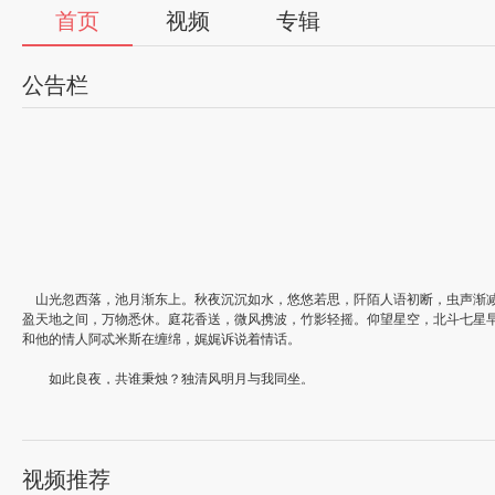
首页
视频
专辑
公告栏
山光忽西落，池月渐东上。秋夜沉沉如水，悠悠若思，阡陌人语初断，虫声渐减
盈天地之间，万物悉休。庭花香送，微风携波，竹影轻摇。仰望星空，北斗七星
和他的情人阿忒米斯在缠绵，娓娓诉说着情话。
如此良夜，共谁秉烛？独清风明月与我同坐。
思及李白《月下独酌》：“花间一壶酒，独酌无相亲。举杯邀明月，对影成三
将影，行乐须及春。我歌月徘徊，我舞影零乱。醒时同交欢，醉后各分散。永结无
结乱影为好友，邀其共酌同舞，此种热闹的孤独，许是只有这个乐观主义者、浪
视频推荐