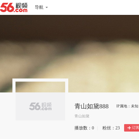
导航
青山如黛888
IP属地：未知
青山如黛
订
播放数：
0
|
粉丝：
23