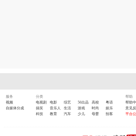
服务
分类
帮助
视频
电视剧
电影
综艺
56出品
高校
粤语
帮助
自媒体分成
搞笑
音乐人
生活
游戏
时尚
娱乐
意见
科技
教育
汽车
少儿
母婴
拍客
平台