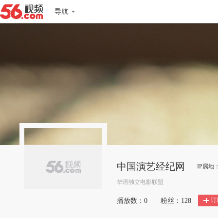
导航
中国演艺经纪网
IP属地
华语独立电影联盟
订
播放数：
0
|
粉丝：
128