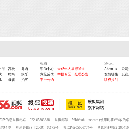
帮助
56.com
出品
高校
粤语
帮助中心
未成年人举报通道
About us
公司
戏
时尚
娱乐
意见反馈
举报专区
处理公告
友情链接
反盗
儿
母婴
拍客
平台公约
版权指引
不良信息举报电话：022-65303888
举报邮箱：56kf#sohu-inc.com (使用时将#号改为@
诚信联盟
粤通管BBS【2009】第175号
粤ICP备05006774号
粤ICP证粤B2-200410