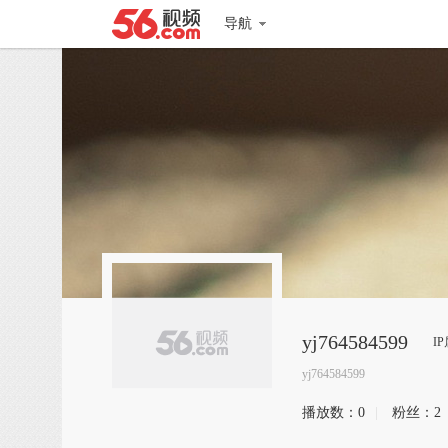
导航
yj764584599
I
yj764584599
播放数：
0
|
粉丝：
2