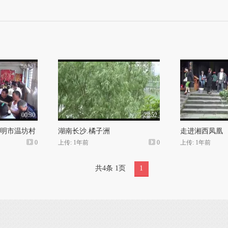
00:30
28:52
明市温坊村
湖南长沙.橘子洲
走进湘西凤凰
0
上传: 1年前
0
上传: 1年前
共4条 1页
1