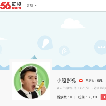
导航
小题影视
IP属地：福建
搜
欢乐主题脱口秀《郑在秀》，恶搞犀利
狐
播放数：
0
|
粉丝：
30,391