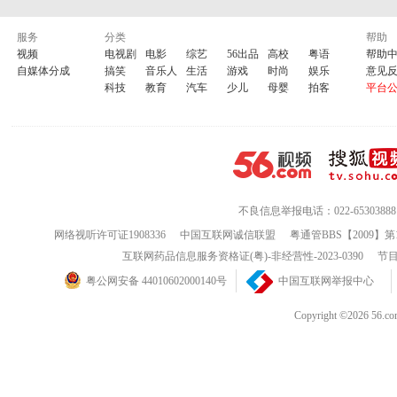
服务
分类
帮助
视频
电视剧
电影
综艺
56出品
高校
粤语
帮助
自媒体分成
搞笑
音乐人
生活
游戏
时尚
娱乐
意见
科技
教育
汽车
少儿
母婴
拍客
平台
不良信息举报电话：022-65303888
网络视听许可证1908336
中国互联网诚信联盟
粤通管BBS【2009】第
互联网药品信息服务资格证(粤)-非经营性-2023-0390
节目
粤公网安备 44010602000140号
中国互联网举报中心
Copyright ©202