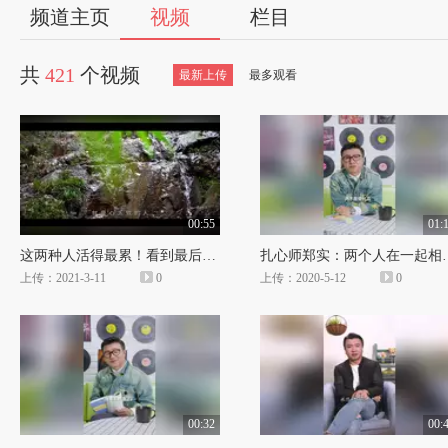
56
频道主页
视频
栏目
视
共
421
个视频
最新上传
最多观看
频
自
媒
00:55
01:
这两种人活得最累！看到最后，你就明白了。
扎心师郑实：两个人
体
上传：2021-3-11
0
上传：2020-5-12
0
出
品
人
00:32
00: