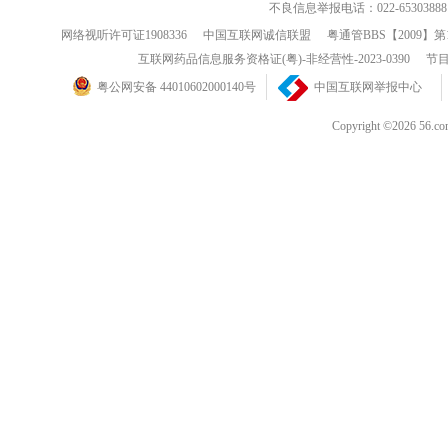
不良信息举报电话：022-65303888
网络视听许可证1908336
中国互联网诚信联盟
粤通管BBS【2009】第
互联网药品信息服务资格证(粤)-非经营性-2023-0390
节目
粤公网安备 44010602000140号
中国互联网举报中心
Copyright ©202