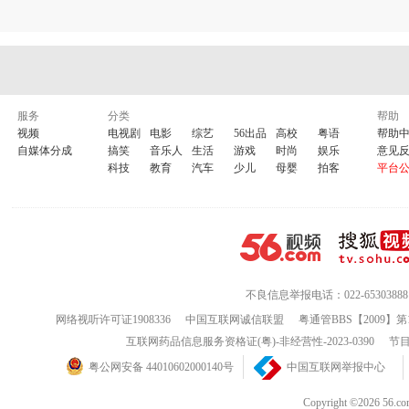
服务
分类
帮助
视频
电视剧
电影
综艺
56出品
高校
粤语
帮助
自媒体分成
搞笑
音乐人
生活
游戏
时尚
娱乐
意见
科技
教育
汽车
少儿
母婴
拍客
平台
不良信息举报电话：022-65303888
网络视听许可证1908336
中国互联网诚信联盟
粤通管BBS【2009】第
互联网药品信息服务资格证(粤)-非经营性-2023-0390
节目
粤公网安备 44010602000140号
中国互联网举报中心
Copyright ©202