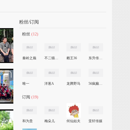
粉丝/订阅
粉丝
(12)
秦岭之巅
不二猫先生
赖王36
东升传媒影视
唯一
洋葱A
龙腾野马
56疯癫老头
订阅
(19)
和为贵
梅朵儿
何仙姑夫
亚轩传媒