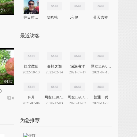
拉》
往日时光SH
哈哈镜
乐 健
蓝天吉祥
最近访客
红尘散仙
秦岭之巅
深深海洋
网友11970392147060695
2022-10-13
2022-02-14
2021-07-17
2021-07-15
04:37
04:28
》
《祝妈妈幸福安康》
让岁月开成一朵花相册
奔月
网友13207874854621921
网友13207057211257937
普通一兵
0
上传: 2个月前
0
上传: 2个月前
2021-07-06
2020-12-03
2020-12-02
2020-11-30
为您推荐