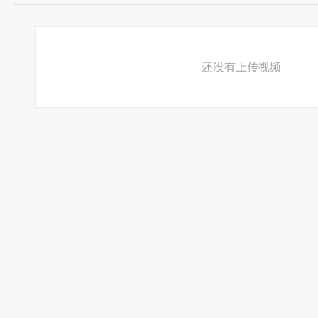
还没有上传视频
UC2008最新改版-视频中间-显隐身
无限献花
http://home.imhb.cn/indexCF/home/My