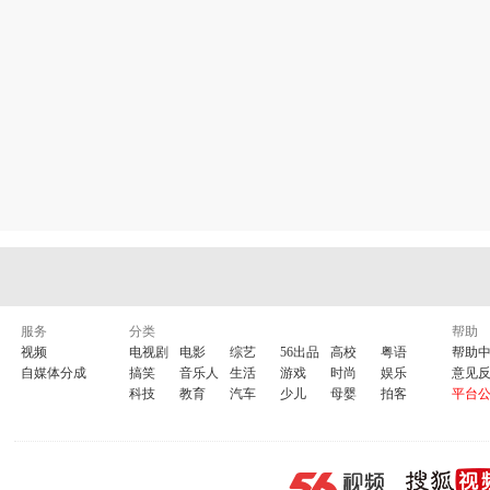
MSAutoID=197329
收藏的学习视频教程地址：
无敌计算机入门教程
【电脑学习室UC2008高清大
服务
分类
帮助
视频
电视剧
电影
综艺
56出品
高校
粤语
帮助
自媒体分成
搞笑
音乐人
生活
游戏
时尚
娱乐
意见
科技
教育
汽车
少儿
母婴
拍客
平台
点此下载