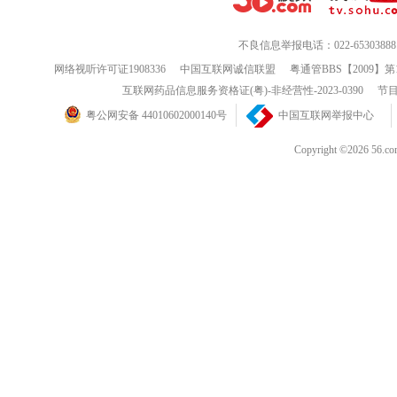
不良信息举报电话：022-65303888
UC2009无广告显IP绿色电脑
网络视听许可证1908336
中国互联网诚信联盟
粤通管BBS【2009】第
互联网药品信息服务资格证(粤)-非经营性-2023-0390
节目
粤公网安备 44010602000140号
中国互联网举报中心
Copyright ©202
点此下载
【好消息】