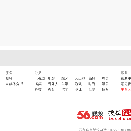
服务
分类
帮助
视频
电视剧
电影
综艺
56出品
高校
粤语
帮助
自媒体分成
搞笑
音乐人
生活
游戏
时尚
娱乐
意见
科技
教育
汽车
少儿
母婴
拍客
平台
不良信息举报电话：022-65303888