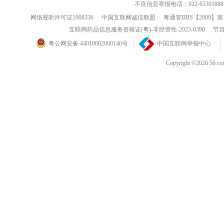
不良信息举报电话：022-65303888
网络视听许可证1908336
中国互联网诚信联盟
粤通管BBS【2009】第
互联网药品信息服务资格证(粤)-非经营性-2023-0390
节目
粤公网安备 44010602000140号
中国互联网举报中心
Copyright ©202