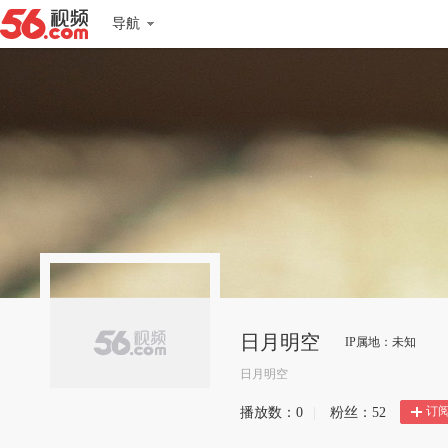
导航
日月明空
IP属地：未知
日月明空
订
播放数：
0
|
粉丝：
52