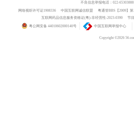
不良信息举报电话：022-65303888
网络视听许可证1908336
中国互联网诚信联盟
粤通管BBS【2009】第
互联网药品信息服务资格证(粤)-非经营性-2023-0390
节目
粤公网安备 44010602000140号
中国互联网举报中心
Copyright ©202