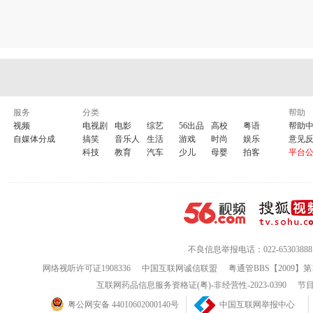
服务
分类
帮助
视频
电视剧
电影
综艺
56出品
高校
粤语
帮助
自媒体分成
搞笑
音乐人
生活
游戏
时尚
娱乐
意见
科技
教育
汽车
少儿
母婴
拍客
平台
不良信息举报电话：022-65303888
网络视听许可证1908336
中国互联网诚信联盟
粤通管BBS【2009】第
互联网药品信息服务资格证(粤)-非经营性-2023-0390
节目
粤公网安备 44010602000140号
中国互联网举报中心