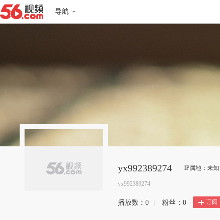
导航
yx992389274
IP属地：未知
yx992389274
订阅
播放数：
0
|
粉丝：
0