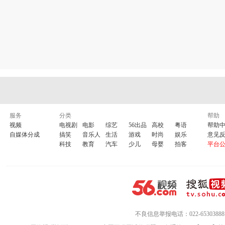
服务
分类
帮助
视频
电视剧
电影
综艺
56出品
高校
粤语
帮助
自媒体分成
搞笑
音乐人
生活
游戏
时尚
娱乐
意见
科技
教育
汽车
少儿
母婴
拍客
平台
不良信息举报电话：022-65303888