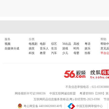
服务
分类
帮助
视频
电视剧
电影
综艺
56出品
高校
粤语
帮助
自媒体分成
搞笑
音乐人
生活
游戏
时尚
娱乐
意见
科技
教育
汽车
少儿
母婴
拍客
平台
不良信息举报电话：022-65303888
网络视听许可证1908336
中国互联网诚信联盟
粤通管BBS【2009】第
互联网药品信息服务资格证(粤)-非经营性-2023-0390
节目
粤公网安备 44010602000140号
中国互联网举报中心