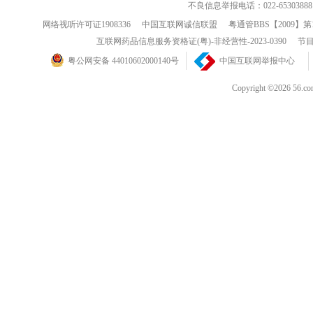
不良信息举报电话：022-65303888
网络视听许可证1908336
中国互联网诚信联盟
粤通管BBS【2009】第
互联网药品信息服务资格证(粤)-非经营性-2023-0390
节目
粤公网安备 44010602000140号
中国互联网举报中心
Copyright ©202