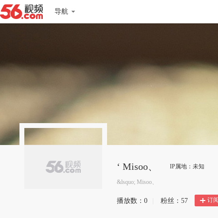
导航
‘ Misoo、
IP属地：未知
&lsquo; Misoo、
订
播放数：
0
|
粉丝：
57