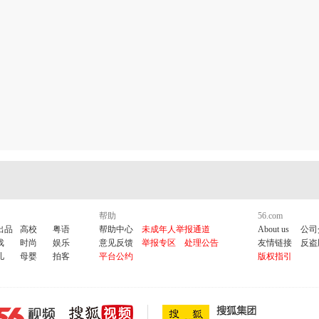
帮助
56.com
出品
高校
粤语
帮助中心
未成年人举报通道
About us
公司
戏
时尚
娱乐
意见反馈
举报专区
处理公告
友情链接
反盗
儿
母婴
拍客
平台公约
版权指引