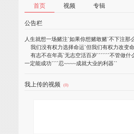
首页
视频
专辑
公告栏
人生就想一场赌注`如果你想赌敢赌`不下注那么注
我们没有权力选择命运`但我们有权力改变命运
有志不在年高`无志空活百岁```````不管做
一定能成功````忍~~~~成就大业的利器``
我上传的视频
(0)