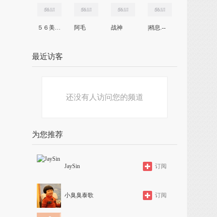
５６美女主播
阿毛
战神
|稍息.--
最近访客
还没有人访问您的频道
为您推荐
JaySin
订阅
小臭臭泰歌
订阅