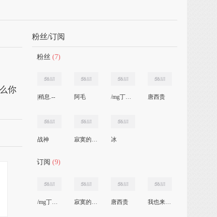
粉丝/订阅
粉丝
(7)
那么你
|稍息.--
阿毛
/mg丁香花
唐西贵
战神
寂寞的流星
冰
订阅
(9)
/mg丁香花
寂寞的流星
唐西贵
我也来了56