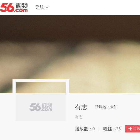
导航
有志
IP属地：未知
有志
订
播放数：
0
|
粉丝：
25