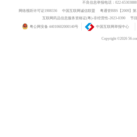
不良信息举报电话：022-65303888
网络视听许可证1908336
中国互联网诚信联盟
粤通管BBS【2009】第
互联网药品信息服务资格证(粤)-非经营性-2023-0390
节目
粤公网安备 44010602000140号
中国互联网举报中心
Copyright ©202