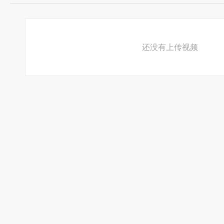
精神堡垒离倒塌就不远了。
寂寞
是柔软的,
寂寞
像温水,像轻风,你感觉不到
确是微不足道的...
还没有上传视频