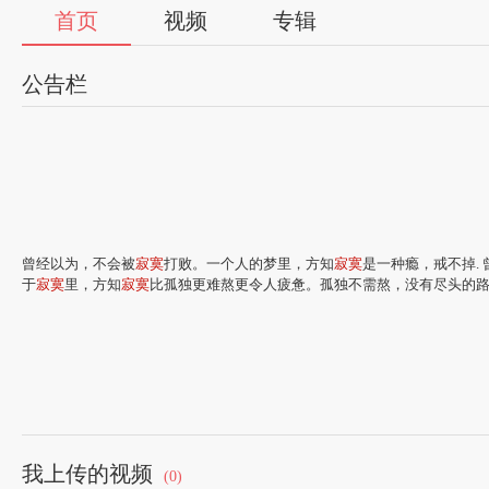
首页
视频
专辑
公告栏
曾经以为，不会被
寂寞
打败。一个人的梦里，方知
寂寞
是一种瘾，戒不掉.
于
寂寞
里，方知
寂寞
比孤独更难熬更令人疲惫。孤独不需熬，没有尽头的
我上传的视频
如果一个人喜欢与
寂寞
打交道,或者说
寂寞
已经在这个人的身体里,占据了相
(0)