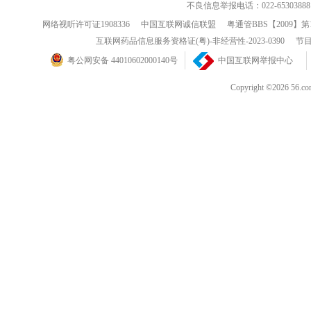
不良信息举报电话：022-65303888
网络视听许可证1908336
中国互联网诚信联盟
粤通管BBS【2009】第
互联网药品信息服务资格证(粤)-非经营性-2023-0390
节目
粤公网安备 44010602000140号
中国互联网举报中心
Copyright ©202