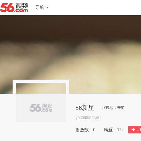
导航
56新星
IP属地：未知
yfe15006458361
订
播放数：
0
|
粉丝：
122