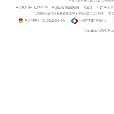
不良信息举报电话：022-65303888
网络视听许可证1908336
中国互联网诚信联盟
粤通管BBS【2009】第
互联网药品信息服务资格证(粤)-非经营性-2023-0390
节目
粤公网安备 44010602000140号
中国互联网举报中心
Copyright ©202