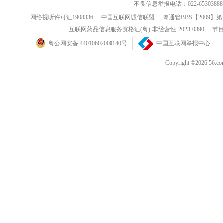
不良信息举报电话：022-65303888
网络视听许可证1908336
中国互联网诚信联盟
粤通管BBS【2009】第
互联网药品信息服务资格证(粤)-非经营性-2023-0390
节目
粤公网安备 44010602000140号
中国互联网举报中心
Copyright ©202