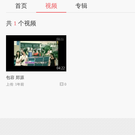
首页
视频
专辑
共
1
个视频
04:22
包容 郑源
上传: 1年前
0