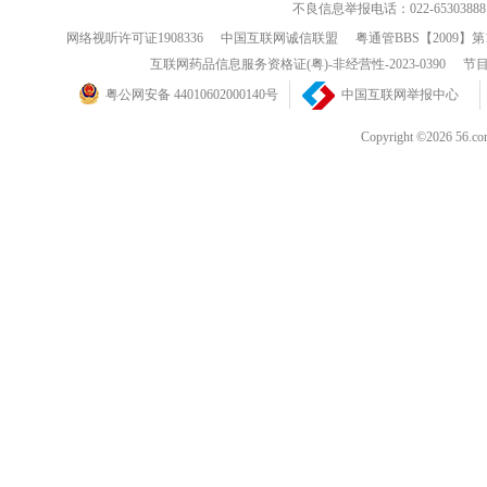
不良信息举报电话：022-65303888
网络视听许可证1908336
中国互联网诚信联盟
粤通管BBS【2009】第
互联网药品信息服务资格证(粤)-非经营性-2023-0390
节目
粤公网安备 44010602000140号
中国互联网举报中心
Copyright ©202