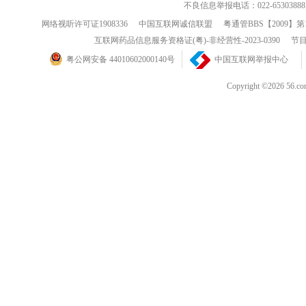
不良信息举报电话：022-65303888
网络视听许可证1908336
中国互联网诚信联盟
粤通管BBS【2009】第
互联网药品信息服务资格证(粤)-非经营性-2023-0390
节目
粤公网安备 44010602000140号
中国互联网举报中心
Copyright ©202