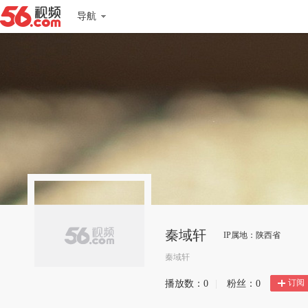
导航
秦域轩
IP属地：陕西省
秦域轩
订阅
播放数：
0
|
粉丝：
0