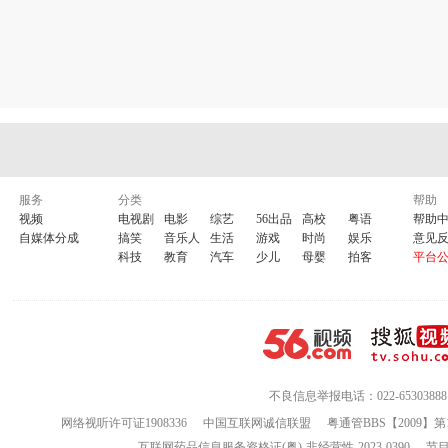
服务
分类
帮助
视频
电视剧
电影
综艺
56出品
高校
粤语
帮助
自媒体分成
搞笑
音乐人
生活
游戏
时尚
娱乐
意见
科技
教育
汽车
少儿
母婴
拍客
平台
不良信息举报电话：022-65303888
网络视听许可证1908336
中国互联网诚信联盟
粤通管BBS【2009】第
互联网药品信息服务资格证(粤)-非经营性-2023-0390
节目